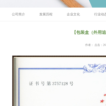
公司简介
发展历程
企业文化
行业动
【包装盒（外用追
作者： 点击：2611